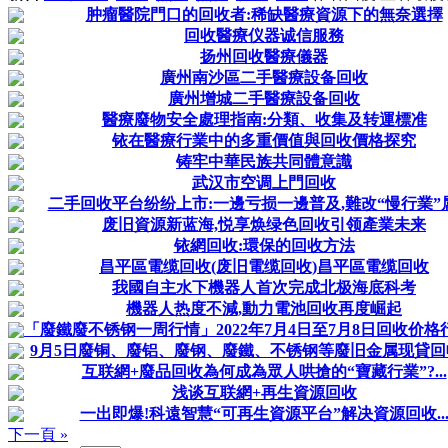
肿瘤醫院門口的回收者:稀缺醫療資源下的無奈選擇
回收醫療仪器诚信服務
扬州回收醫療儀器
廣州南沙區二手醫療設备回收
廣州增城二手醫療設备回收
醫療廢物安全處理指南:分類、收集及转運標准
铱在醫療行業中的多重價值與回收價格探究
铸牢中華民族共同體意識
武汉市空调上門回收
二手回收平台纷纷上市:一邊亏损一邊普及,難改“慢行業”
废旧資源新蓝海,悦享焕绿色回收引领產業未来
铱網回收:環保的回收方法
昌平區電缆回收(废旧電缆回收)昌平區電缆回收
我國自主水下機器人首次完成北极海底科考
機器人热度不減,動力電池回收再度崛起
「廢鐵廢不锈钢一周行情」2022年7月4日至7月8日回收价格
9月5日廢铜、廢铝、廢钢、廢鐵、不锈钢等廢旧金属现貸回
互联網+廢品回收為何成為眾人哄搶的“寶藏行業”?...
浅谈互联網+再生資源回收
一出即爆!科遠智慧“可再生資源平台”解决資源回收..
下一頁 »