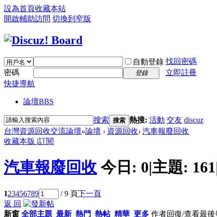
設為首頁
收藏本站
開啟輔助訪問
切換到窄版
找回密碼
自動登錄
密碼
立即註冊
登錄
快捷導航
論壇
BBS
搜索
熱搜:
活動
交友
discuz
搜索
台灣資源回收交流論壇
»
論壇
›
資源回收
›
汽車報廢回收
收藏本版
|
訂閱
汽車報廢回收
今日:
0
|
主題:
161
1
2
3
4
5
6
7
8
9
/ 9 頁
下一頁
返 回
新窗
全部主題
最新
熱門
熱帖
精華
更多
作者
回復/查看
最後